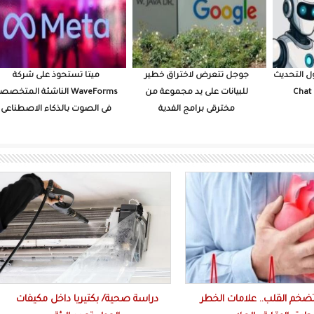
ل التحديث
جوجل تتعرض لاختراق خطير
ميتا تستحوذ على شركة
للبيانات على يد مجموعة من
WaveForms الناشئة المتخصص
مخترقى برامج الفدية
فى الصوت بالذكاء الاصطناعى
ضخم القلب.. علامات الخطر
دراسة صحية/ بكتيريا داخل مكيفات