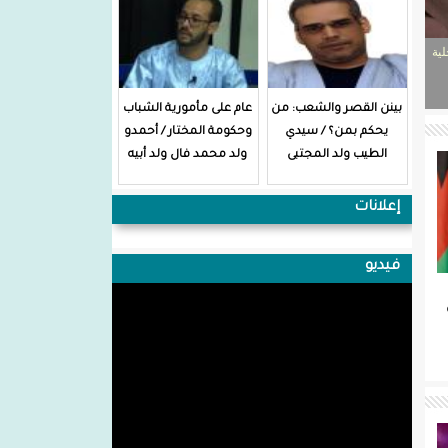
ية
بينن القصر والشعب: من
عام على مأمورية الشباب
يحكم بمن؟ / سيدي
وحكومة المختار / أحمدو
الطيب ولد المجتبى
ولد محمد فال ولد أبيه
إعلانات
فيديو