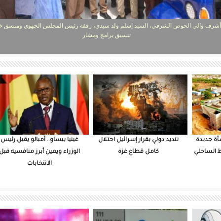
أشرف والي الحوض الشرقي، السيد إسلم ولد سيدي، رفقة رئيس المجلس الجهوي ومنسق خل
تنسيق برامج ومشار
شأة جديدة
تنديد دولي بقرار إسرائيل احتلال
غينيا بيساو.. أمبالو يقيل رئيس
ط الساحلي
كامل قطاع غزة
الوزراء ويعين أبرز منافسيه قبل
الانتخابات