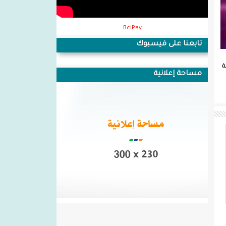
BciPay
تابعنا على فيسبوك
ة
مساحة إعلانية