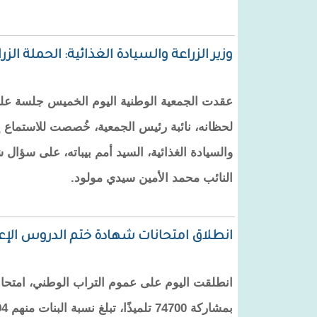
وزير الزراعة والسيادة الغذائية: الحملة الزراعية 
عقدت الجمعية الوطنية اليوم الخميس جلسة علني
لحظانه، نائبة رئيس الجمعية، خُصصت للاستماع إ
والسيادة الغذائية، السيد أمم بيباته، على سؤا
النائب محمد الأمين سيدي مولود.
انطلاق امتحانات شهادة ختم الدروس الإعد
انطلقت اليوم على عموم التراب الوطني، امتحان
بمشاركة 74700 تلميذًا، تبلغ نسبة البنات منهم 60,94%.