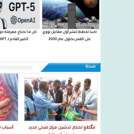
ناسا تخطط لنشر أول مفاعل نووي
كل ما تحتاج معرفته حو
على القمر بحلول عام 2030
الكبير القادم لـ Chat GPT
صحة
مگطع لحجار: تدشين مركز صحي جديد
أسباب ت