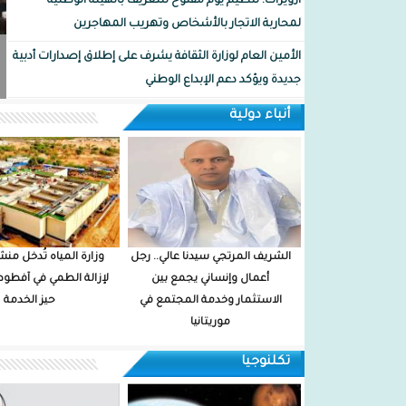
ازويرات: تنظيم يوم مفتوح للتعريف بالهيئة الوطنية
لمحاربة الاتجار بالأشخاص وتهريب المهاجرين
الأمين العام لوزارة الثقافة يشرف على إطلاق إصدارات أدبية
جديدة ويؤكد دعم الإبداع الوطني
وزارة الشؤون الإسلامية تعلن فتح التسجيل للحج لموسم
أنباء دولية
2027
الحكومة: اكتمال معظم مكونات البرنامج الاستعجالي
لتنمية نواكشوط
الشريف المرتجي سيدنا عالي.. رجل
وزارة المياه تُدخل من
أعمال وإنساني يجمع بين
لإزالة الطمي في آفطو
الاستثمار وخدمة المجتمع في
حيز الخدمة
موريتانيا
تكلنوجيا