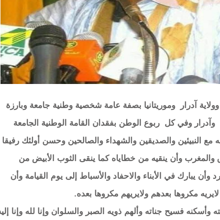
ولاية آدرار وموريتانيا بصفة عامة شخصية وطنية جامعة وبارزة
آدرار وفي كل ربوع الوطن بفقدان القامة الوطنية الجامعة
له مع النبيئين والصديقين والشهداء والصالحين وحسن أولئك رفيقا ،
ق والمغرب وأن ينقيه من خطاياه كما ينقى الثوب الأبيض من
 وأن يبارك في الأبناء والاحفاد والأسباط إلى يوم القيامة وأن
يريه مكروها بعدهم ولايريهم مكروها بعده.
 وأسكنه فسيح جناته وألهم ذويه الصبر والسلوان وإنا لله وإنا إليه