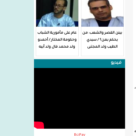
بينن القصر والشعب: من
عام على مأمورية الشباب
يحكم بمن؟ / سيدي
وحكومة المختار / أحمدو
الطيب ولد المجتبى
ولد محمد فال ولد أبيه
فيديو
BciPay